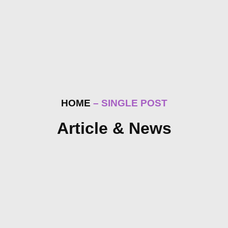
HOME
– SINGLE POST
Article & News