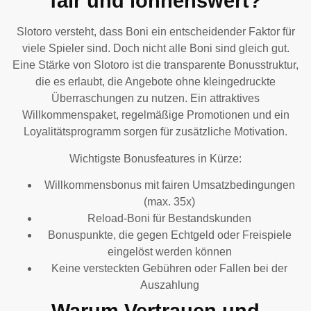
fair und lohnenswert?
Slotoro versteht, dass Boni ein entscheidender Faktor für
viele Spieler sind. Doch nicht alle Boni sind gleich gut.
Eine Stärke von Slotoro ist die transparente Bonusstruktur,
die es erlaubt, die Angebote ohne kleingedruckte
Überraschungen zu nutzen. Ein attraktives
Willkommenspaket, regelmäßige Promotionen und ein
Loyalitätsprogramm sorgen für zusätzliche Motivation.
Wichtigste Bonusfeatures in Kürze:
Willkommensbonus mit fairen Umsatzbedingungen
(max. 35x)
Reload-Boni für Bestandskunden
Bonuspunkte, die gegen Echtgeld oder Freispiele
eingelöst werden können
Keine versteckten Gebühren oder Fallen bei der
Auszahlung