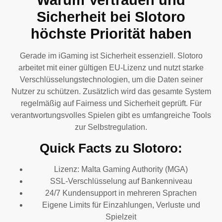
Warum Vertrauen und
Sicherheit bei Slotoro
höchste Priorität haben
Gerade im iGaming ist Sicherheit essenziell. Slotoro
arbeitet mit einer gültigen EU-Lizenz und nutzt starke
Verschlüsselungstechnologien, um die Daten seiner
Nutzer zu schützen. Zusätzlich wird das gesamte System
regelmäßig auf Fairness und Sicherheit geprüft. Für
verantwortungsvolles Spielen gibt es umfangreiche Tools
zur Selbstregulation.
Quick Facts zu Slotoro:
Lizenz: Malta Gaming Authority (MGA)
SSL-Verschlüsselung auf Bankenniveau
24/7 Kundensupport in mehreren Sprachen
Eigene Limits für Einzahlungen, Verluste und
Spielzeit