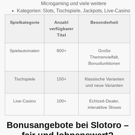
Microgaming und viele weitere
Kategorien: Slots, Tischspiele, Jackpots, Live-Casino
Spielkategorie
Anzahl
Besonderheit
verfügbarer
Titel
Spielautomaten
800+
Große
Themenvielfalt,
Bonusfunktionen
Tischspiele
150+
Klassische Varianten
und neue Varianten
Live-Casino
100+
Echtzeit-Dealer,
interaktive Shows
Bonusangebote bei Slotoro –