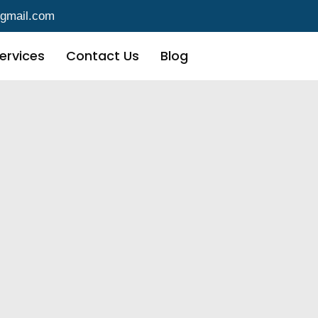
@gmail.com
ervices
Contact Us
Blog