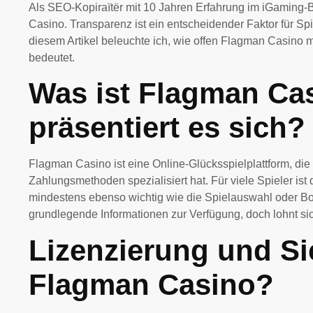
Als SEO-Kopiraïtër mit 10 Jahren Erfahrung im iGaming-
Casino. Transparenz ist ein entscheidender Faktor für Spi
diesem Artikel beleuchte ich, wie offen Flagman Casino 
bedeutet.
Was ist Flagman Ca
präsentiert es sich?
Flagman Casino ist eine Online-Glücksspielplattform, die
Zahlungsmethoden spezialisiert hat. Für viele Spieler ist 
mindestens ebenso wichtig wie die Spielauswahl oder 
grundlegende Informationen zur Verfügung, doch lohnt si
Lizenzierung und Sic
Flagman Casino?