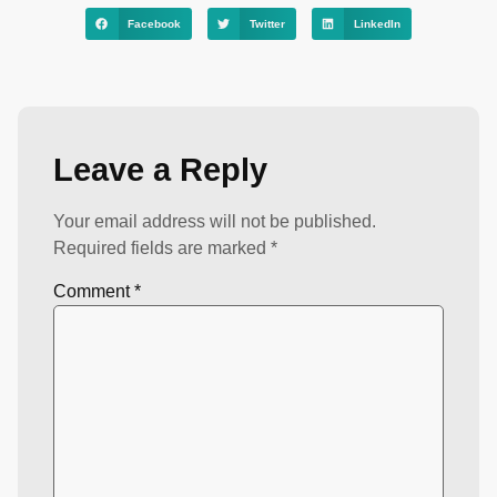
Facebook
Twitter
LinkedIn
Leave a Reply
Your email address will not be published.
Required fields are marked
*
Comment
*