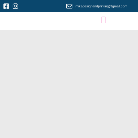
mikadesignandprinting@gmail.com