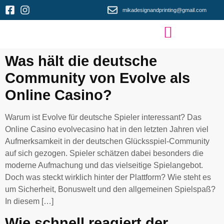
mikadesignandprinting@gmail.com
Was hält die deutsche
Community von Evolve als
Online Casino?
Warum ist Evolve für deutsche Spieler interessant? Das
Online Casino evolvecasino hat in den letzten Jahren viel
Aufmerksamkeit in der deutschen Glücksspiel-Community
auf sich gezogen. Spieler schätzen dabei besonders die
moderne Aufmachung und das vielseitige Spielangebot.
Doch was steckt wirklich hinter der Plattform? Wie steht es
um Sicherheit, Bonuswelt und den allgemeinen Spielspaß?
In diesem […]
Wie schnell reagiert der